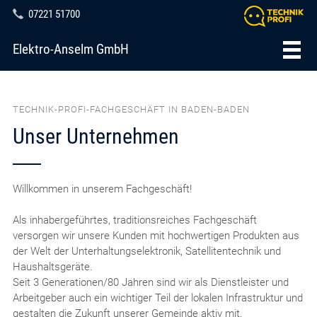
07221 51700
Elektro-Anselm GmbH
TECHNIK-PROFI-FACHGESCHÄFT IN BADEN-BADEN
Unser Unternehmen
Willkommen in unserem Fachgeschäft!
Als inhabergeführtes, traditionsreiches Fachgeschäft
versorgen wir unsere Kunden mit hochwertigen Produkten aus
der Welt der Unterhaltungselektronik, Satellitentechnik und
Haushaltsgeräte.
Seit 3 Generationen/80 Jahren sind wir als Dienstleister und
Arbeitgeber auch ein wichtiger Teil der lokalen Infrastruktur und
gestalten die Zukunft unserer Gemeinde aktiv mit.