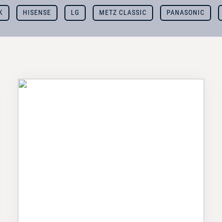
K
HISENSE
LG
METZ CLASSIC
PANASONIC