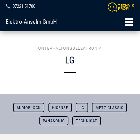
07221 51700
Elektro-Anselm GmbH
UNTERHALTUNGSELEKTRONIK
LG
AUDIOBLOCK
HISENSE
LG
METZ CLASSIC
PANASONIC
TECHNISAT