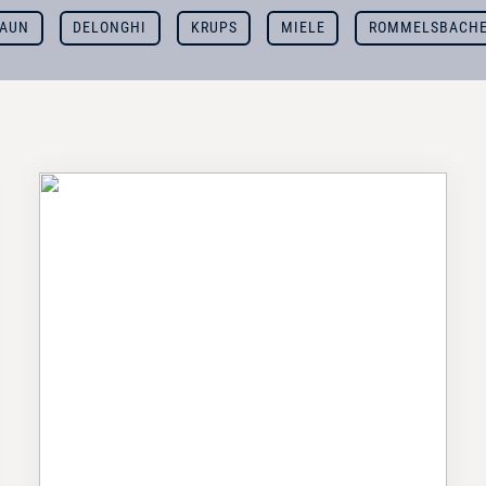
RAUN
DELONGHI
KRUPS
MIELE
ROMMELSBACH