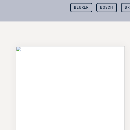
BEURER
BOSCH
B