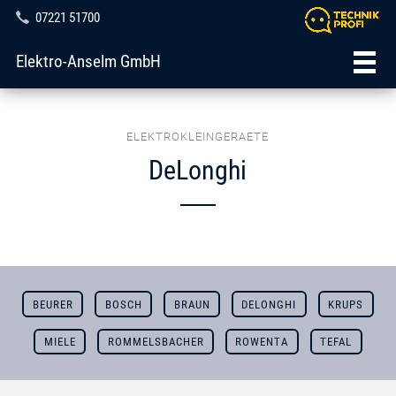
07221 51700
Elektro-Anselm GmbH
ELEKTROKLEINGERAETE
DeLonghi
BEURER
BOSCH
BRAUN
DELONGHI
KRUPS
MIELE
ROMMELSBACHER
ROWENTA
TEFAL